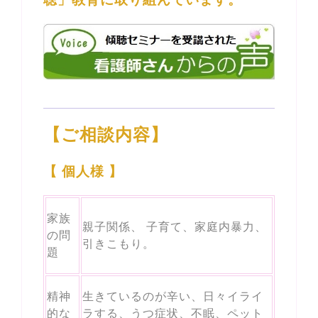
【ご相談内容】
【 個人様 】
家族
親子関係、 子育て、家庭内暴力、
の問
引きこもり。
題
精神
生きているのが辛い、日々イライ
的な
ラする、うつ症状、不眠、ペット